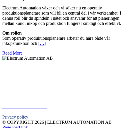
Electrum Automation växer och vi söker nu en operativ
produktionsplanerare som vill bli en central del i vår verksamhet. I
denna roll blir du spindeln i nätet och ansvarar för att planeringen
mellan kund, inköp och produktion fungerar smidigt och effektivt.
Om rollen
Som operativ produktionsplanerare arbetar du nära både vår
inköpsfunktion och
[…]
Read More
Electrum Automation AB
Industrivägen 8
901 30 UMEÅ
Telephone:
+46 90 18 45 50
E-mail:
info@electrumab.se
Follow us on Facebook
Privacy policy
© COPYRIGHT
2026 | ELECTRUM AUTOMATION AB
Facebook
YouTube
Email
Page load link