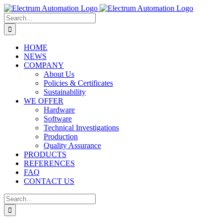
Skip
to
Search
content
for:
HOME
NEWS
COMPANY
About Us
Policies & Certificates
Sustainability
WE OFFER
Hardware
Software
Technical Investigations
Production
Quality Assurance
PRODUCTS
REFERENCES
FAQ
CONTACT US
Search
for: